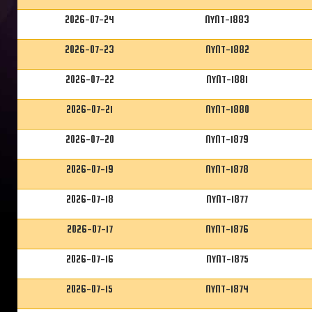
2026-07-24
NYNT-1883
2026-07-23
NYNT-1882
2026-07-22
NYNT-1881
2026-07-21
NYNT-1880
2026-07-20
NYNT-1879
2026-07-19
NYNT-1878
2026-07-18
NYNT-1877
2026-07-17
NYNT-1876
2026-07-16
NYNT-1875
2026-07-15
NYNT-1874