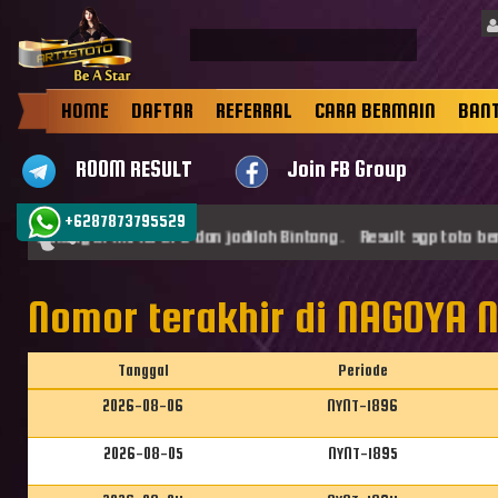
HOME
DAFTAR
REFERRAL
CARA BERMAIN
BAN
ROOM RESULT
Join FB Group
+6287873795529
t datang di ARTISTOTO dan jadilah Bintang . Result sgp toto ber
Nomor terakhir di NAGOYA N
Tanggal
Periode
2026-08-06
NYNT-1896
2026-08-05
NYNT-1895